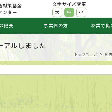
文字サイズ変更
働対策基金
センター
大
中
小
の概要
事業体の方
林業で働
ーアルしました
トップページ
新