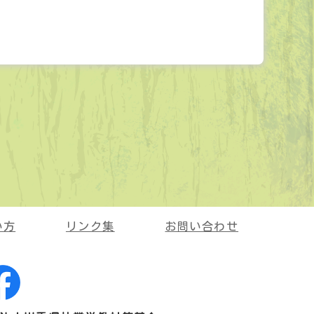
い方
リンク集
お問い合わせ