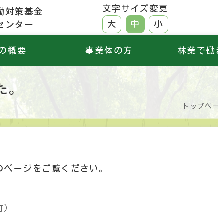
文字サイズ変更
働対策基金
センター
大
中
小
の概要
事業体の方
林業で働
た。
トップペ
ページをご覧ください。
町）